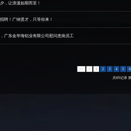
夕，让浪漫如期而至！
招聘！广纳贤才，只等你来！
，广东金华海铝业有限公司慰问患病员工
<<
<
1
2
3
4
5
6
共65记录 第